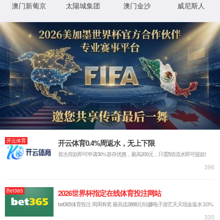
愿景
董事长寄语
发展历程
bb平台体育艾弗森之家
合作伙伴
投资者关系
场景化研发
矿山轮胎
建筑轮胎
矿建混合轮胎
其他
本地化深耕
澳大利亚子公司
印尼子公司
刚果办事处
专业化服务
专业服务
服务布点
新闻中心
企业资讯
企业文化
产品服务