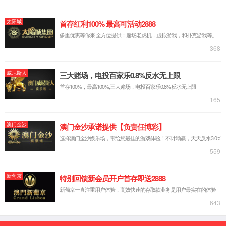
社会责任
投资者关系
股票概况
临时公告
定期报告
投资者互动
联系我们
加入我们
人才发展
职业发展通道
人才培养计划
社会招聘
校园招聘
联系我们
专业化服务
专业服务
服务布点