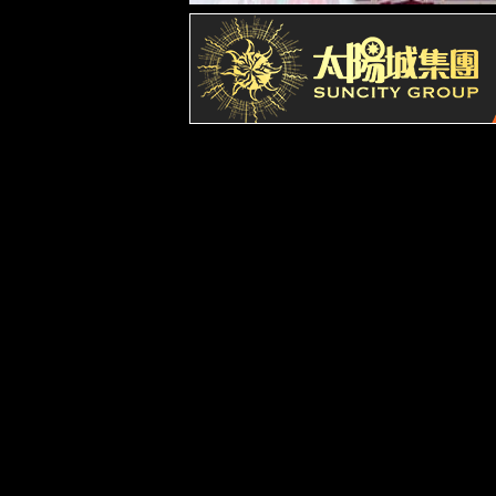
为全球的矿业和建筑业用户提供专用、省
致力于成为全球矿山建筑轮胎领先品牌
为全球的矿业和建筑业用户提供专用、省
矿山建筑专用轮胎
为全球的矿业和建筑业用户提供专用、省
矿山建筑专用轮胎
详细了解
详细了解
详细了解
01
/
03