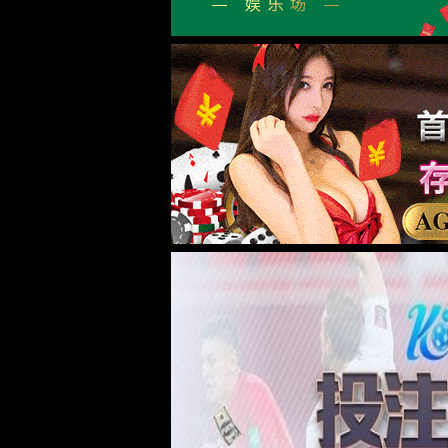
新闻中心
企业资讯
企业文化
产品服务
社会责任
投资者关系
股票概况
临时公告
定期报告
投资者保护宣传
投资者互动
联系我们
加入我们
人才发展
职业发展通道
人才培养计划
社会招聘
校园招聘
联系我们